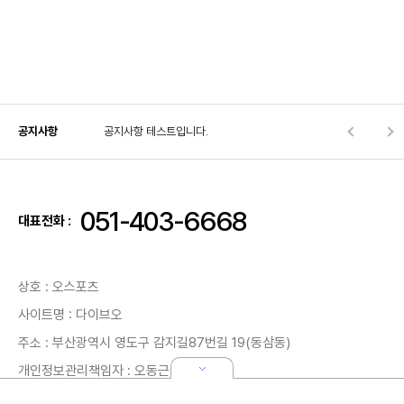
공지사항
공지사항 테스트입니다.
051-403-6668
대표전화 :
상호 : 오스포츠
사이트명 : 다이브오
주소 : 부산광역시 영도구 감지길87번길 19(동삼동)
개인정보관리책임자 : 오동근
사업자등록번호 : 602-06-24362